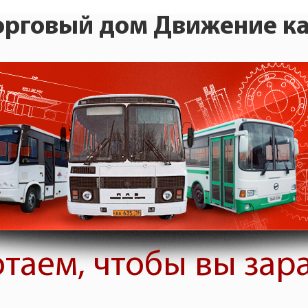
орговый дом Движение ка
таем, чтобы вы зар