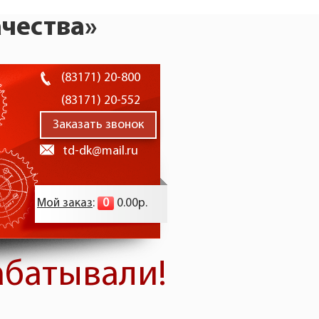
чества»
(83171) 20-800
(83171) 20-552
Заказать звонок
td-dk@mail.ru
Мой заказ
:
0
0.00р.
абатывали!